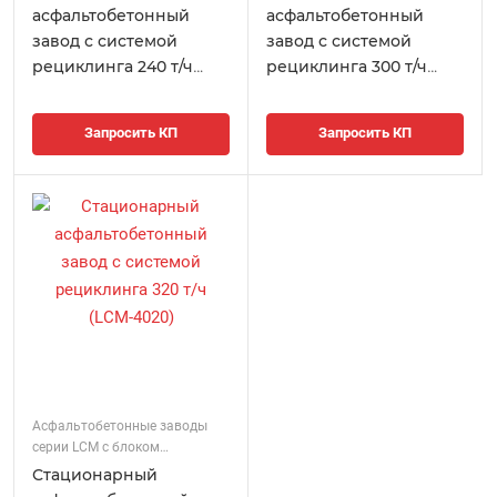
асфальтобетонный
асфальтобетонный
завод с системой
завод с системой
рециклинга 240 т/ч
рециклинга 300 т/ч
(LCM-3015)
(LCM-3020)
Запросить КП
Запросить КП
Асфальтобетонные заводы
серии LCM с блоком
регенерации
Стационарный