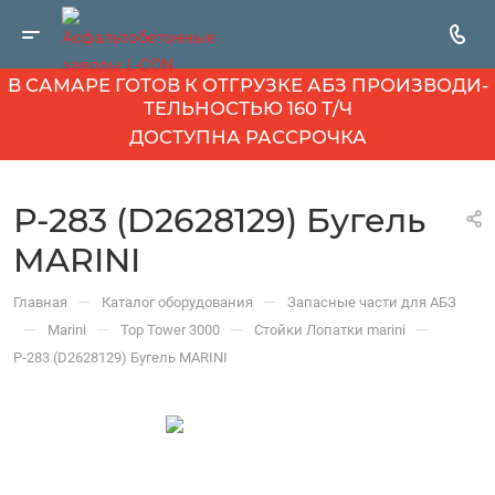
В САМАРЕ ГОТОВ К ОТГРУЗКЕ АБЗ ПРОИЗВОДИ­
ТЕЛЬНОСТЬЮ 160 Т/Ч
ДОСТУПНА РАССРОЧКА
Р-283 (D2628129) Бугель
MARINI
—
—
Главная
Каталог оборудования
Запасные части для АБЗ
—
—
—
—
Marini
Top Tower 3000
Стойки Лопатки marini
Р-283 (D2628129) Бугель MARINI