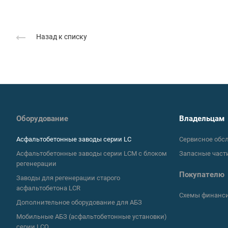
Назад к списку
Оборудование
Владельцам
Асфальтобетонные заводы серии LC
Сервисное обс
Асфальтобетонные заводы серии LCM с блоком
Запасные част
регенерации
Покупателю
Заводы для регенерации старого
асфальтобетона LCR
Схемы финанс
Дополнительное оборудование для АБЗ
Мобильные АБЗ (асфальтобетонные установки)
серии LCQ