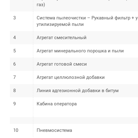
газ)
3
Система пылеочистки – Рукавный фильтр + 
утилизируемой пыли
4
Агрегат смесительный
5
Агрегат минерального порошка и пыли
6
Агрегат готовой смеси
7
Агрегат целлюлозной добавки
8
Линия адгезионной добавки в битум
9
Кабина оператора
10
Пневмосистема