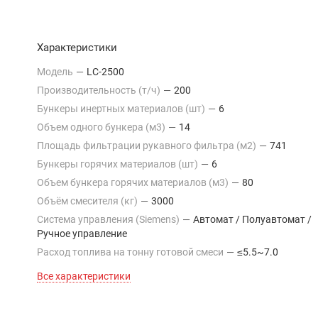
Характеристики
Модель
—
LC-2500
Производительность (т/ч)
—
200
Бункеры инертных материалов (шт)
—
6
Объем одного бункера (м3)
—
14
Площадь фильтрации рукавного фильтра (м2)
—
741
Бункеры горячих материалов (шт)
—
6
Объем бункера горячих материалов (м3)
—
80
Объём смесителя (кг)
—
3000
Система управления (Siemens)
—
Автомат / Полуавтомат /
Ручное управление
Расход топлива на тонну готовой смеси
—
≤5.5~7.0
Все характеристики