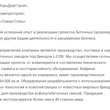
АэроДорСтрой»,
сметрострой»,
 «Север-Сталь»
й успешный опыт в реализации проектов бетонных производ
ие другим видам деятельности и расширению бизнеса.
аправлений компании является производство, поставка и се
тонных заводов под брендом L-CON. Мы осуществляем полн
зации проекта: от инжиниринга и составления технического
о сервиса и постгарантийного обслуживания. Фабрика-
ль является одной из передовых, имеет производственные
60.000 кв.м. Оборудование разрабатывается с использование
х технологий и комплектующих от известных мировых бренд
 для производства асфальтобетонных смесей. Продукция
 эксплуатируется более чем в 40 странах мира.