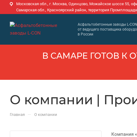
Московская обл., г. Москва, Одинцово, Можайское шоссе 55, оф
Самарская обл., Красноярский район, территория Промплощадк
Асфальтобетонные заводы L-CO
от ведущего поставщика оборуд
в России
В САМАРЕ ГОТОВ К О
О компании | Про
—
Главная
О компании
Компания «