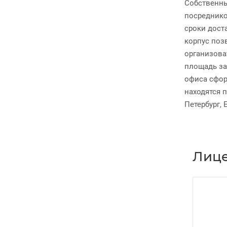
Собственны
посреднико
сроки дост
корпус поз
организова
площадь за
офиса сфор
находятся 
Петербург, 
Лиц