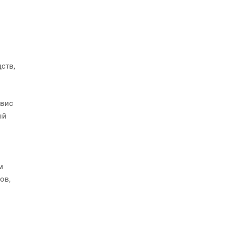
ств,
рвис
ый
м
ов,