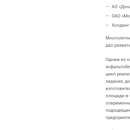
АО «Дон
ОАО «Мо
Холдинг
Многолетни
дал развит
Одним из н
асфальтобе
цикл реали
задания, д
изготовите
площади в 
современны
подходящих
предприятия