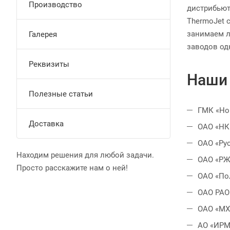
Производство
дистрибьют
ThermoJet с
занимаем л
Галерея
заводов од
Реквизиты
Наши
Полезные статьи
ГМК «Но
Доставка
ОАО «НК
ОАО «Ру
Находим решения для любой задачи.
ОАО «РЖ
Просто расскажите нам о ней!
ОАО «По
ОАО РАО
ОАО «МХ
АО «ИРМ