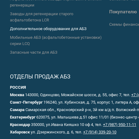
регенерации
Покупателю
Заводы для регенерации старого
асфальтобетона LCR
Схемы финанс
Дополнительное оборудование для АБЗ
Мобильные АБЗ (асфальтобетонные установки)
серии LCQ
Запасные части для АБЗ
ОТДЕЛЫ ПРОДАЖ АБЗ
РОССИЯ
Москва
143000, Одинцово, Можайское шоссе, д. 55, офис 7, тел.
+7 (
Санкт-Петербург
196240, ул. Кубинская, д. 75, корпус 1, литера А, оф
Самара
Самарская обл., Красноярский р-н, 3й км а/д п. Волжский
Екатеринбург
620075, ул. Малышева д.51 офис 11/01 (бизнес-центр 
Краснодар
350000, ул.Ивана Кияшко 10 оф 4, тел.
+7 (987) 950-11-11
Хабаровск
ул. Дзержинского, д. 6, тел.
+7 (914) 339-20-10