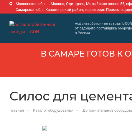
Московская обл., г. Москва, Одинцово, Можайское шоссе 55, оф
Самарская обл., Красноярский район, территория Промплощадк
Асфальтобетонные заводы L-CO
от ведущего поставщика оборуд
в России
В САМАРЕ ГОТОВ К О
Силос для цемента 
—
—
Главная
Каталог оборудования
Дополнительное оборудов