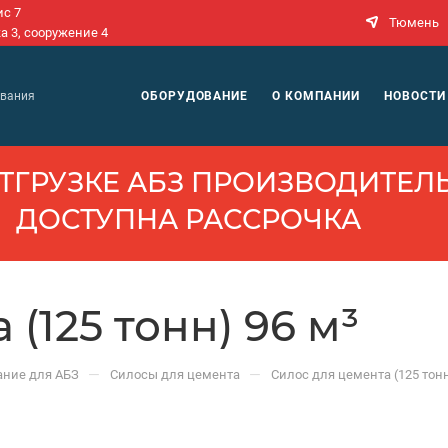
ис 7
Тюмень
а 3, сооружение 4
N
ОБОРУДОВАНИЕ
О КОМПАНИИ
НОВОСТИ
ования
ТГРУЗКЕ АБЗ ПРОИЗВОДИ­ТЕЛЬ
ДОСТУПНА РАССРОЧКА
(125 тонн) 96 м³
—
—
ание для АБЗ
Силосы для цемента
Силос для цемента (125 тонн