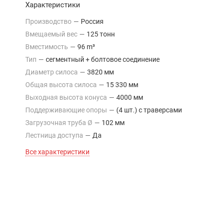
Характеристики
Производство
—
Россия
Вмещаемый вес
—
125 тонн
Вместимость
—
96 m³
Тип
—
сегментный + болтовое соединение
Диаметр силоса
—
3820 мм
Общая высота силоса
—
15 330 мм
Выходная высота конуса
—
4000 мм
Поддерживающие опоры
—
(4 шт.) с траверсами
Загрузочная труба Ø
—
102 мм
Лестница доступа
—
Да
Все характеристики